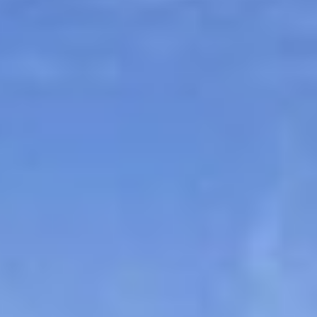
Sitemap
Tourismus
Angebotsentwicklung und
Kontakt
Positionierung.
Kunst & Kultur
Handwerk, Wissenschaft und Forschung.
Soziales, Bildung &
Identität
Gleichberechtigung, Jugend und
Integration
Mobilität & Energie
Klimawandel, öffentlicher Verkehr und
erneuerbare Energie
Wirtschaft
Steigerung regionaler Wertschöpfung