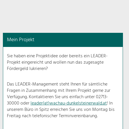
in
diesem
Kontext
angezeigt.
Mein Projekt
Natur- &
Landschaftsschutz
Sie haben eine Projektidee oder bereits ein LEADER-
Pflege, Regulierung und
Projekt eingereicht und wollen nun das zugesagte
Weiterentwicklung.
Fördergeld lukrieren?
Baukultur
Ortsbild, Baukultur und nachhaltiges
Das LEADER-Management steht Ihnen für sämtliche
Siedlungswesen.
Fragen in Zusammenhang mit Ihrem Projekt gerne zur
Verfügung. Kontaktieren Sie uns einfach unter 02713-
30000 oder
leader(at)wachau-dunkelsteinerwald.at
! In
Land- & Forstwirtschaft
unserem Büro in Spitz erreichen Sie uns von Montag bis
Bewirtschaftung und Pflege der
Kulturlandschaft.
Freitag nach telefonischer Terminvereinbarung.