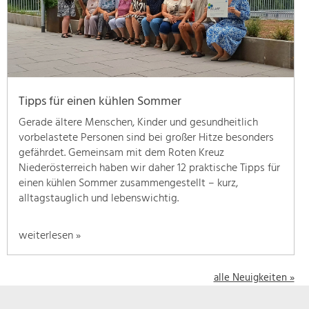
geben
wir
hier
eine
Übersicht
über
Tipps für einen kühlen Sommer
unsere
Themenschwerpunkte.
Gerade ältere Menschen, Kinder und gesundheitlich
Für
vorbelastete Personen sind bei großer Hitze besonders
mehr
gefährdet. Gemeinsam mit dem Roten Kreuz
Informationen
Niederösterreich haben wir daher 12 praktische Tipps für
einfach
einen kühlen Sommer zusammengestellt – kurz,
das
alltagstauglich und lebenswichtig.
Thema
anklicken
weiterlesen »
und
schon
werden
alle Neuigkeiten »
alle
Projekte