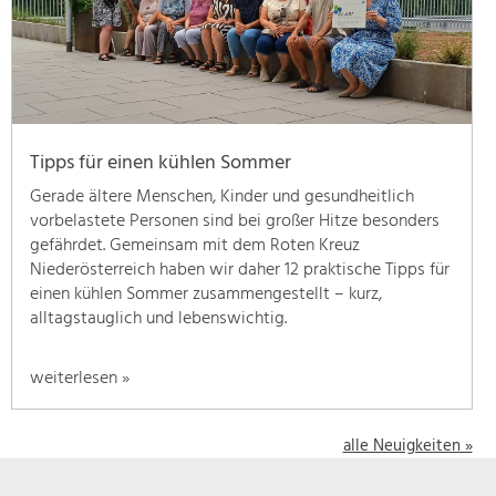
geben
wir
hier
eine
Übersicht
über
Tipps für einen kühlen Sommer
unsere
Themenschwerpunkte.
Gerade ältere Menschen, Kinder und gesundheitlich
Für
vorbelastete Personen sind bei großer Hitze besonders
mehr
gefährdet. Gemeinsam mit dem Roten Kreuz
Informationen
Niederösterreich haben wir daher 12 praktische Tipps für
einfach
einen kühlen Sommer zusammengestellt – kurz,
das
alltagstauglich und lebenswichtig.
Thema
anklicken
weiterlesen »
und
schon
werden
alle Neuigkeiten »
alle
Projekte