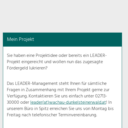
in
diesem
Kontext
angezeigt.
Mein Projekt
Natur- &
Landschaftsschutz
Sie haben eine Projektidee oder bereits ein LEADER-
Pflege, Regulierung und
Projekt eingereicht und wollen nun das zugesagte
Weiterentwicklung.
Fördergeld lukrieren?
Baukultur
Ortsbild, Baukultur und nachhaltiges
Das LEADER-Management steht Ihnen für sämtliche
Siedlungswesen.
Fragen in Zusammenhang mit Ihrem Projekt gerne zur
Verfügung. Kontaktieren Sie uns einfach unter 02713-
30000 oder
leader(at)wachau-dunkelsteinerwald.at
! In
Land- & Forstwirtschaft
unserem Büro in Spitz erreichen Sie uns von Montag bis
Bewirtschaftung und Pflege der
Kulturlandschaft.
Freitag nach telefonischer Terminvereinbarung.