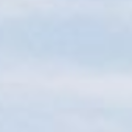
Sitemap
Tourismus
Angebotsentwicklung und
Kontakt
Positionierung.
Kunst & Kultur
Handwerk, Wissenschaft und Forschung.
Soziales, Bildung &
Identität
Gleichberechtigung, Jugend und
Integration
Mobilität & Energie
Klimawandel, öffentlicher Verkehr und
erneuerbare Energie
Wirtschaft
Steigerung regionaler Wertschöpfung