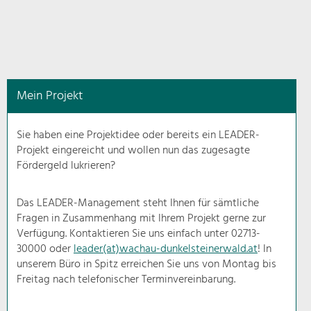
in
diesem
Kontext
angezeigt.
Mein Projekt
Natur- &
Landschaftsschutz
Sie haben eine Projektidee oder bereits ein LEADER-
Pflege, Regulierung und
Projekt eingereicht und wollen nun das zugesagte
Weiterentwicklung.
Fördergeld lukrieren?
Baukultur
Ortsbild, Baukultur und nachhaltiges
Das LEADER-Management steht Ihnen für sämtliche
Siedlungswesen.
Fragen in Zusammenhang mit Ihrem Projekt gerne zur
Verfügung. Kontaktieren Sie uns einfach unter 02713-
30000 oder
leader(at)wachau-dunkelsteinerwald.at
! In
Land- & Forstwirtschaft
unserem Büro in Spitz erreichen Sie uns von Montag bis
Bewirtschaftung und Pflege der
Kulturlandschaft.
Freitag nach telefonischer Terminvereinbarung.