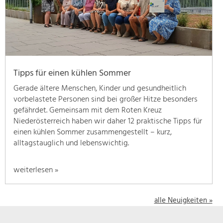
geben
wir
hier
eine
Übersicht
über
Tipps für einen kühlen Sommer
unsere
Themenschwerpunkte.
Gerade ältere Menschen, Kinder und gesundheitlich
Für
vorbelastete Personen sind bei großer Hitze besonders
mehr
gefährdet. Gemeinsam mit dem Roten Kreuz
Informationen
Niederösterreich haben wir daher 12 praktische Tipps für
einfach
einen kühlen Sommer zusammengestellt – kurz,
das
alltagstauglich und lebenswichtig.
Thema
anklicken
weiterlesen »
und
schon
werden
alle Neuigkeiten »
alle
Projekte