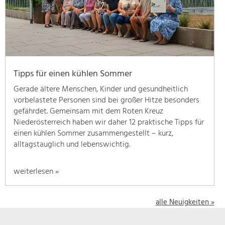
geben
wir
hier
eine
Übersicht
über
Tipps für einen kühlen Sommer
unsere
Themenschwerpunkte.
Gerade ältere Menschen, Kinder und gesundheitlich
Für
vorbelastete Personen sind bei großer Hitze besonders
mehr
gefährdet. Gemeinsam mit dem Roten Kreuz
Informationen
Niederösterreich haben wir daher 12 praktische Tipps für
einfach
einen kühlen Sommer zusammengestellt – kurz,
das
alltagstauglich und lebenswichtig.
Thema
anklicken
weiterlesen »
und
schon
werden
alle Neuigkeiten »
alle
Projekte