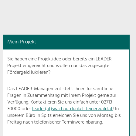
in
diesem
Kontext
angezeigt.
Mein Projekt
Natur- &
Landschaftsschutz
Sie haben eine Projektidee oder bereits ein LEADER-
Pflege, Regulierung und
Projekt eingereicht und wollen nun das zugesagte
Weiterentwicklung.
Fördergeld lukrieren?
Baukultur
Ortsbild, Baukultur und nachhaltiges
Das LEADER-Management steht Ihnen für sämtliche
Siedlungswesen.
Fragen in Zusammenhang mit Ihrem Projekt gerne zur
Verfügung. Kontaktieren Sie uns einfach unter 02713-
30000 oder
leader(at)wachau-dunkelsteinerwald.at
! In
Land- & Forstwirtschaft
unserem Büro in Spitz erreichen Sie uns von Montag bis
Bewirtschaftung und Pflege der
Kulturlandschaft.
Freitag nach telefonischer Terminvereinbarung.