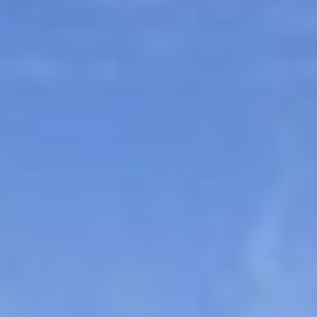
Sitemap
Tourismus
Angebotsentwicklung und
Kontakt
Positionierung.
Kunst & Kultur
Handwerk, Wissenschaft und Forschung.
Soziales, Bildung &
Identität
Gleichberechtigung, Jugend und
Integration
Mobilität & Energie
Klimawandel, öffentlicher Verkehr und
erneuerbare Energie
Wirtschaft
Steigerung regionaler Wertschöpfung