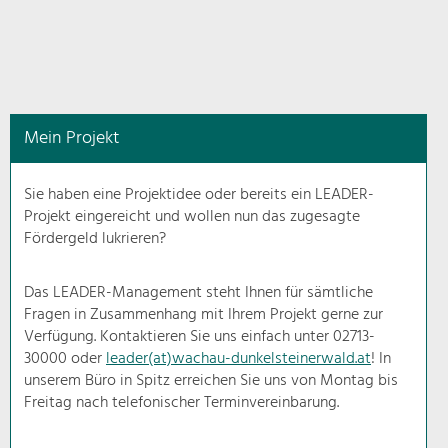
in
diesem
Kontext
angezeigt.
Mein Projekt
Natur- &
Landschaftsschutz
Sie haben eine Projektidee oder bereits ein LEADER-
Pflege, Regulierung und
Projekt eingereicht und wollen nun das zugesagte
Weiterentwicklung.
Fördergeld lukrieren?
Baukultur
Ortsbild, Baukultur und nachhaltiges
Das LEADER-Management steht Ihnen für sämtliche
Siedlungswesen.
Fragen in Zusammenhang mit Ihrem Projekt gerne zur
Verfügung. Kontaktieren Sie uns einfach unter 02713-
30000 oder
leader(at)wachau-dunkelsteinerwald.at
! In
Land- & Forstwirtschaft
unserem Büro in Spitz erreichen Sie uns von Montag bis
Bewirtschaftung und Pflege der
Kulturlandschaft.
Freitag nach telefonischer Terminvereinbarung.