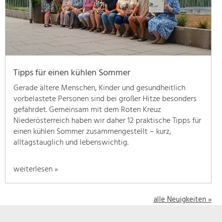
geben
wir
hier
eine
Übersicht
über
Tipps für einen kühlen Sommer
unsere
Themenschwerpunkte.
Gerade ältere Menschen, Kinder und gesundheitlich
Für
vorbelastete Personen sind bei großer Hitze besonders
mehr
gefährdet. Gemeinsam mit dem Roten Kreuz
Informationen
Niederösterreich haben wir daher 12 praktische Tipps für
einfach
einen kühlen Sommer zusammengestellt – kurz,
das
alltagstauglich und lebenswichtig.
Thema
anklicken
weiterlesen »
und
schon
werden
alle Neuigkeiten »
alle
Projekte