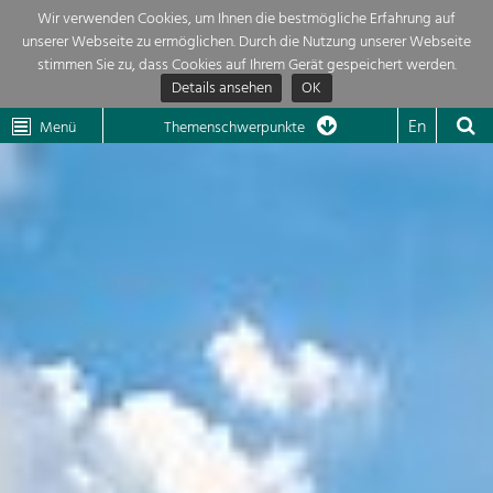
Wir verwenden Cookies, um Ihnen die bestmögliche Erfahrung auf
unserer Webseite zu ermöglichen. Durch die Nutzung unserer Webseite
Themenübersicht
stimmen Sie zu, dass Cookies auf Ihrem Gerät gespeichert werden.
Details ansehen
OK
LEADER
Wachau
Dunkelsteinerwald
Klima
Die Regionalentwicklung in unserer Region ist sehr vielfältig. Deshalb
En
Menü
Themenschwerpunkte
geben wir hier eine Übersicht über unsere Themenschwerpunkte. Für
Aktuelles
mehr Informationen einfach das Thema anklicken und schon werden alle

Projekte in diesem Kontext angezeigt.
Region

Natur- &
Projekte
Landschaftsschutz
Pflege, Regulierung und
LEADER

Weiterentwicklung.
Baukultur
Mein Projekt

Ortsbild, Baukultur und nachhaltiges
Siedlungswesen.
Suche
Land- & Forstwirtschaft
Bewirtschaftung und Pflege der
Impressum
Kulturlandschaft.