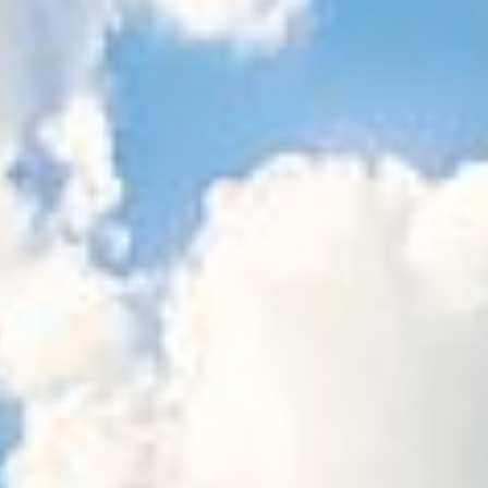
Sitemap
Tourismus
Angebotsentwicklung und
Kontakt
Positionierung.
Kunst & Kultur
Handwerk, Wissenschaft und Forschung.
Soziales, Bildung &
Identität
Gleichberechtigung, Jugend und
Integration
Mobilität & Energie
Klimawandel, öffentlicher Verkehr und
erneuerbare Energie
Wirtschaft
Steigerung regionaler Wertschöpfung