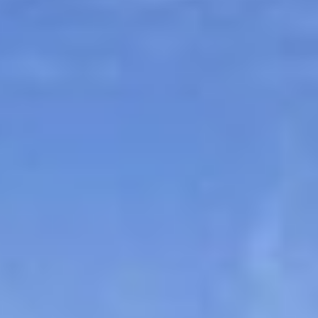
Sitemap
Tourismus
Angebotsentwicklung und
Kontakt
Positionierung.
Kunst & Kultur
Handwerk, Wissenschaft und Forschung.
Soziales, Bildung &
Identität
Gleichberechtigung, Jugend und
Integration
Mobilität & Energie
Klimawandel, öffentlicher Verkehr und
erneuerbare Energie
Wirtschaft
Steigerung regionaler Wertschöpfung