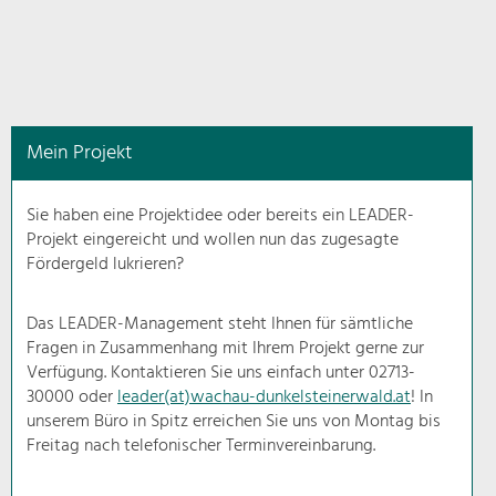
in
diesem
Kontext
angezeigt.
Mein Projekt
Natur- &
Landschaftsschutz
Sie haben eine Projektidee oder bereits ein LEADER-
Pflege, Regulierung und
Projekt eingereicht und wollen nun das zugesagte
Weiterentwicklung.
Fördergeld lukrieren?
Baukultur
Ortsbild, Baukultur und nachhaltiges
Das LEADER-Management steht Ihnen für sämtliche
Siedlungswesen.
Fragen in Zusammenhang mit Ihrem Projekt gerne zur
Verfügung. Kontaktieren Sie uns einfach unter 02713-
30000 oder
leader(at)wachau-dunkelsteinerwald.at
! In
Land- & Forstwirtschaft
unserem Büro in Spitz erreichen Sie uns von Montag bis
Bewirtschaftung und Pflege der
Kulturlandschaft.
Freitag nach telefonischer Terminvereinbarung.