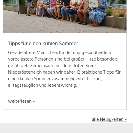
geben
wir
hier
eine
Übersicht
über
Tipps für einen kühlen Sommer
unsere
Themenschwerpunkte.
Gerade ältere Menschen, Kinder und gesundheitlich
Für
vorbelastete Personen sind bei großer Hitze besonders
mehr
gefährdet. Gemeinsam mit dem Roten Kreuz
Informationen
Niederösterreich haben wir daher 12 praktische Tipps für
einfach
einen kühlen Sommer zusammengestellt – kurz,
das
alltagstauglich und lebenswichtig.
Thema
anklicken
weiterlesen »
und
schon
werden
alle Neuigkeiten »
alle
Projekte