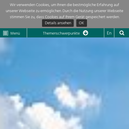
Wir verwenden Cookies, um Ihnen die bestmögliche Erfahrung auf
unserer Webseite zu ermöglichen. Durch die Nutzung unserer Webseite
Themenübersicht
stimmen Sie zu, dass Cookies auf Ihrem Gerät gespeichert werden.
Details ansehen
OK
LEADER
Wachau
Dunkelsteinerwald
Klima
Die Regionalentwicklung in unserer Region ist sehr vielfältig. Deshalb
En
Menü
Themenschwerpunkte
geben wir hier eine Übersicht über unsere Themenschwerpunkte. Für
Aktuelles
mehr Informationen einfach das Thema anklicken und schon werden alle

Projekte in diesem Kontext angezeigt.
Region

Natur- &
Projekte
Landschaftsschutz
Pflege, Regulierung und
LEADER

Weiterentwicklung.
Baukultur
Mein Projekt

Ortsbild, Baukultur und nachhaltiges
Siedlungswesen.
Suche
Land- & Forstwirtschaft
Bewirtschaftung und Pflege der
Impressum
Kulturlandschaft.