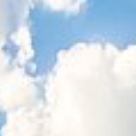
Sitemap
Tourismus
Angebotsentwicklung und
Kontakt
Positionierung.
Kunst & Kultur
Handwerk, Wissenschaft und Forschung.
Soziales, Bildung &
Identität
Gleichberechtigung, Jugend und
Integration
Mobilität & Energie
Klimawandel, öffentlicher Verkehr und
erneuerbare Energie
Wirtschaft
Steigerung regionaler Wertschöpfung