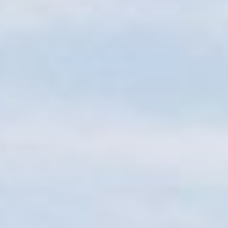
Sitemap
Tourismus
Angebotsentwicklung und
Kontakt
Positionierung.
Kunst & Kultur
Handwerk, Wissenschaft und Forschung.
Soziales, Bildung &
Identität
Gleichberechtigung, Jugend und
Integration
Mobilität & Energie
Klimawandel, öffentlicher Verkehr und
erneuerbare Energie
Wirtschaft
Steigerung regionaler Wertschöpfung