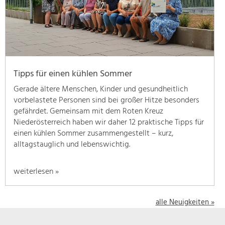
geben
wir
hier
eine
Übersicht
über
Tipps für einen kühlen Sommer
unsere
Themenschwerpunkte.
Gerade ältere Menschen, Kinder und gesundheitlich
Für
vorbelastete Personen sind bei großer Hitze besonders
mehr
gefährdet. Gemeinsam mit dem Roten Kreuz
Informationen
Niederösterreich haben wir daher 12 praktische Tipps für
einfach
einen kühlen Sommer zusammengestellt – kurz,
das
alltagstauglich und lebenswichtig.
Thema
anklicken
weiterlesen »
und
schon
werden
alle Neuigkeiten »
alle
Projekte