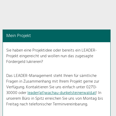
in
diesem
Kontext
angezeigt.
Mein Projekt
Natur- &
Landschaftsschutz
Sie haben eine Projektidee oder bereits ein LEADER-
Pflege, Regulierung und
Projekt eingereicht und wollen nun das zugesagte
Weiterentwicklung.
Fördergeld lukrieren?
Baukultur
Ortsbild, Baukultur und nachhaltiges
Das LEADER-Management steht Ihnen für sämtliche
Siedlungswesen.
Fragen in Zusammenhang mit Ihrem Projekt gerne zur
Verfügung. Kontaktieren Sie uns einfach unter 02713-
30000 oder
leader(at)wachau-dunkelsteinerwald.at
! In
Land- & Forstwirtschaft
unserem Büro in Spitz erreichen Sie uns von Montag bis
Bewirtschaftung und Pflege der
Kulturlandschaft.
Freitag nach telefonischer Terminvereinbarung.