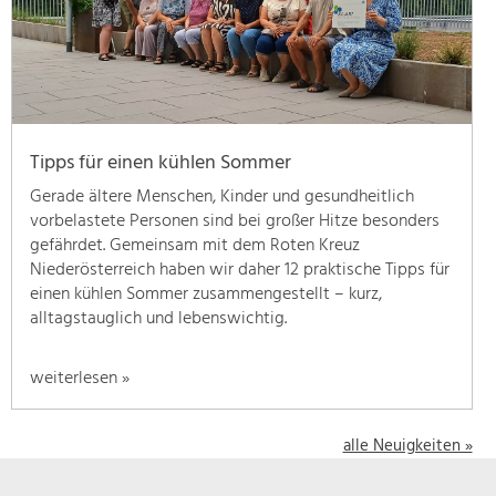
geben
wir
hier
eine
Übersicht
über
Tipps für einen kühlen Sommer
unsere
Themenschwerpunkte.
Gerade ältere Menschen, Kinder und gesundheitlich
Für
vorbelastete Personen sind bei großer Hitze besonders
mehr
gefährdet. Gemeinsam mit dem Roten Kreuz
Informationen
Niederösterreich haben wir daher 12 praktische Tipps für
einfach
einen kühlen Sommer zusammengestellt – kurz,
das
alltagstauglich und lebenswichtig.
Thema
anklicken
weiterlesen »
und
schon
werden
alle Neuigkeiten »
alle
Projekte