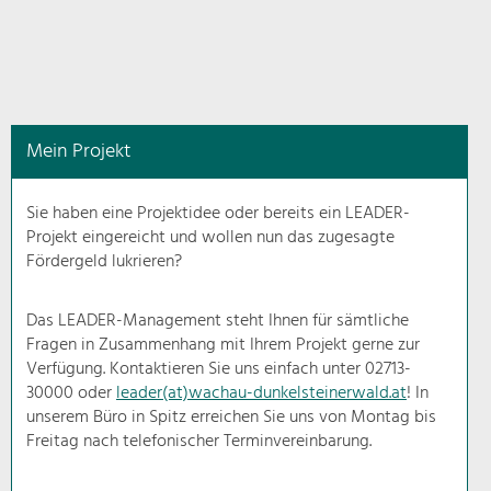
in
diesem
Kontext
angezeigt.
Mein Projekt
Natur- &
Landschaftsschutz
Sie haben eine Projektidee oder bereits ein LEADER-
Pflege, Regulierung und
Projekt eingereicht und wollen nun das zugesagte
Weiterentwicklung.
Fördergeld lukrieren?
Baukultur
Ortsbild, Baukultur und nachhaltiges
Das LEADER-Management steht Ihnen für sämtliche
Siedlungswesen.
Fragen in Zusammenhang mit Ihrem Projekt gerne zur
Verfügung. Kontaktieren Sie uns einfach unter 02713-
30000 oder
leader(at)wachau-dunkelsteinerwald.at
! In
Land- & Forstwirtschaft
unserem Büro in Spitz erreichen Sie uns von Montag bis
Bewirtschaftung und Pflege der
Kulturlandschaft.
Freitag nach telefonischer Terminvereinbarung.