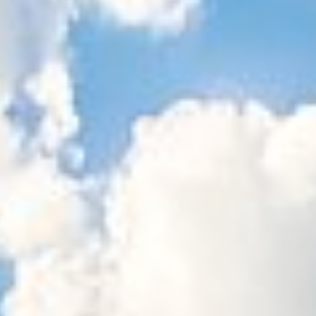
Sitemap
Tourismus
Angebotsentwicklung und
Kontakt
Positionierung.
Kunst & Kultur
Handwerk, Wissenschaft und Forschung.
Soziales, Bildung &
Identität
Gleichberechtigung, Jugend und
Integration
Mobilität & Energie
Klimawandel, öffentlicher Verkehr und
erneuerbare Energie
Wirtschaft
Steigerung regionaler Wertschöpfung