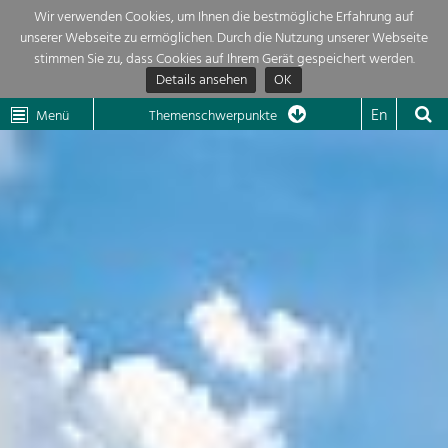
Wir verwenden Cookies, um Ihnen die bestmögliche Erfahrung auf
unserer Webseite zu ermöglichen. Durch die Nutzung unserer Webseite
Themenübersicht
stimmen Sie zu, dass Cookies auf Ihrem Gerät gespeichert werden.
Details ansehen
OK
LEADER
Wachau
Dunkelsteinerwald
Klima
Die Regionalentwicklung in unserer Region ist sehr vielfältig. Deshalb
En
Menü
Themenschwerpunkte
geben wir hier eine Übersicht über unsere Themenschwerpunkte. Für
Aktuelles
mehr Informationen einfach das Thema anklicken und schon werden alle

Projekte in diesem Kontext angezeigt.
Region

Natur- &
Projekte
Landschaftsschutz
Pflege, Regulierung und
LEADER

Weiterentwicklung.
Baukultur
Mein Projekt

Ortsbild, Baukultur und nachhaltiges
Siedlungswesen.
Suche
Land- & Forstwirtschaft
Bewirtschaftung und Pflege der
Impressum
Kulturlandschaft.