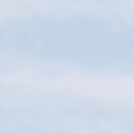
Sitemap
Tourismus
Angebotsentwicklung und
Kontakt
Positionierung.
Kunst & Kultur
Handwerk, Wissenschaft und Forschung.
Soziales, Bildung &
Identität
Gleichberechtigung, Jugend und
Integration
Mobilität & Energie
Klimawandel, öffentlicher Verkehr und
erneuerbare Energie
Wirtschaft
Steigerung regionaler Wertschöpfung