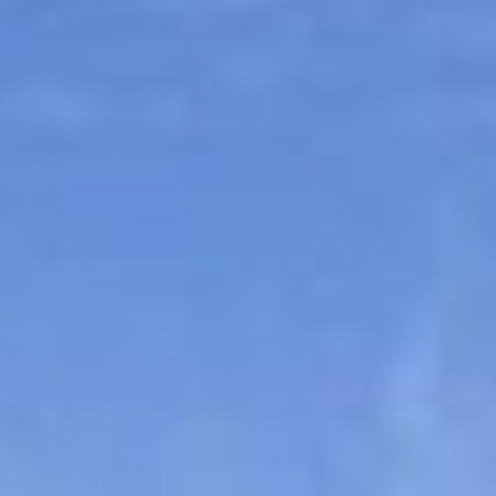
Sitemap
Tourismus
Angebotsentwicklung und
Kontakt
Positionierung.
Kunst & Kultur
Handwerk, Wissenschaft und Forschung.
Soziales, Bildung &
Identität
Gleichberechtigung, Jugend und
Integration
Mobilität & Energie
Klimawandel, öffentlicher Verkehr und
erneuerbare Energie
Wirtschaft
Steigerung regionaler Wertschöpfung