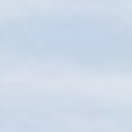
Sitemap
Tourismus
Angebotsentwicklung und
Kontakt
Positionierung.
Kunst & Kultur
Handwerk, Wissenschaft und Forschung.
Soziales, Bildung &
Identität
Gleichberechtigung, Jugend und
Integration
Mobilität & Energie
Klimawandel, öffentlicher Verkehr und
erneuerbare Energie
Wirtschaft
Steigerung regionaler Wertschöpfung