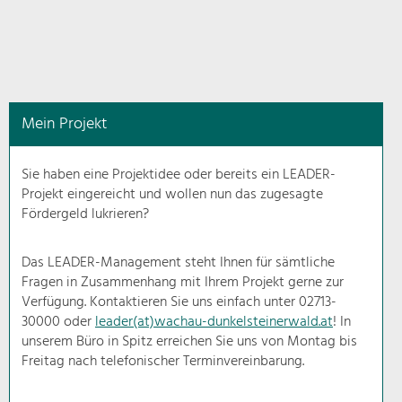
in
diesem
Kontext
angezeigt.
Mein Projekt
Natur- &
Landschaftsschutz
Sie haben eine Projektidee oder bereits ein LEADER-
Pflege, Regulierung und
Projekt eingereicht und wollen nun das zugesagte
Weiterentwicklung.
Fördergeld lukrieren?
Baukultur
Ortsbild, Baukultur und nachhaltiges
Das LEADER-Management steht Ihnen für sämtliche
Siedlungswesen.
Fragen in Zusammenhang mit Ihrem Projekt gerne zur
Verfügung. Kontaktieren Sie uns einfach unter 02713-
30000 oder
leader(at)wachau-dunkelsteinerwald.at
! In
Land- & Forstwirtschaft
unserem Büro in Spitz erreichen Sie uns von Montag bis
Bewirtschaftung und Pflege der
Kulturlandschaft.
Freitag nach telefonischer Terminvereinbarung.