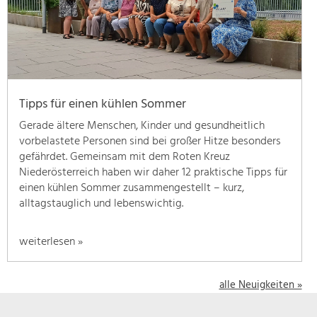
geben
wir
hier
eine
Übersicht
über
Tipps für einen kühlen Sommer
unsere
Themenschwerpunkte.
Gerade ältere Menschen, Kinder und gesundheitlich
Für
vorbelastete Personen sind bei großer Hitze besonders
mehr
gefährdet. Gemeinsam mit dem Roten Kreuz
Informationen
Niederösterreich haben wir daher 12 praktische Tipps für
einfach
einen kühlen Sommer zusammengestellt – kurz,
das
alltagstauglich und lebenswichtig.
Thema
anklicken
weiterlesen »
und
schon
werden
alle Neuigkeiten »
alle
Projekte