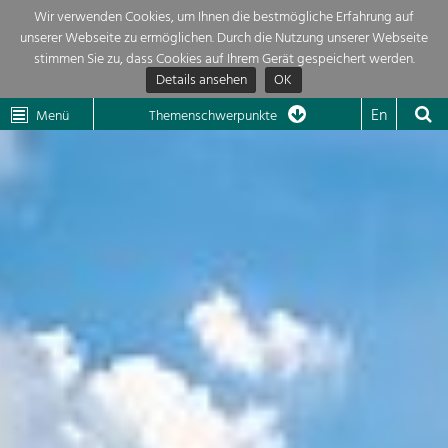
Wir verwenden Cookies, um Ihnen die bestmögliche Erfahrung auf
unserer Webseite zu ermöglichen. Durch die Nutzung unserer Webseite
Themenübersicht
stimmen Sie zu, dass Cookies auf Ihrem Gerät gespeichert werden.
Details ansehen
OK
LEADER
Wachau
Dunkelsteinerwald
Klima
Die Regionalentwicklung in unserer Region ist sehr vielfältig. Deshalb
En
Menü
Themenschwerpunkte
geben wir hier eine Übersicht über unsere Themenschwerpunkte. Für
Aktuelles
mehr Informationen einfach das Thema anklicken und schon werden alle

Projekte in diesem Kontext angezeigt.
Region

Natur- &
Projekte
Landschaftsschutz
Pflege, Regulierung und
LEADER

Weiterentwicklung.
Baukultur
Mein Projekt

Ortsbild, Baukultur und nachhaltiges
Siedlungswesen.
Suche
Land- & Forstwirtschaft
Bewirtschaftung und Pflege der
Impressum
Kulturlandschaft.