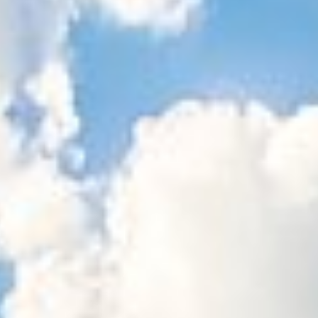
Sitemap
Tourismus
Angebotsentwicklung und
Kontakt
Positionierung.
Kunst & Kultur
Handwerk, Wissenschaft und Forschung.
Soziales, Bildung &
Identität
Gleichberechtigung, Jugend und
Integration
Mobilität & Energie
Klimawandel, öffentlicher Verkehr und
erneuerbare Energie
Wirtschaft
Steigerung regionaler Wertschöpfung