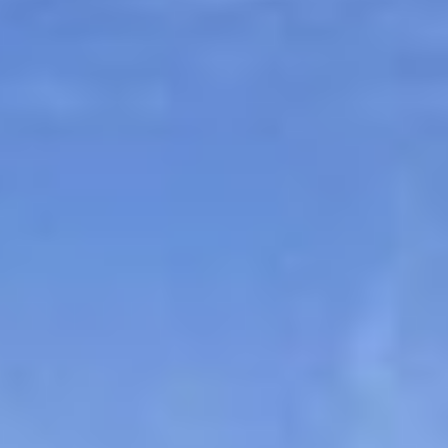
Sitemap
Tourismus
Angebotsentwicklung und
Kontakt
Positionierung.
Kunst & Kultur
Handwerk, Wissenschaft und Forschung.
Soziales, Bildung &
Identität
Gleichberechtigung, Jugend und
Integration
Mobilität & Energie
Klimawandel, öffentlicher Verkehr und
erneuerbare Energie
Wirtschaft
Steigerung regionaler Wertschöpfung