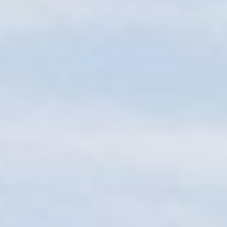
Sitemap
Tourismus
Angebotsentwicklung und
Kontakt
Positionierung.
Kunst & Kultur
Handwerk, Wissenschaft und Forschung.
Soziales, Bildung &
Identität
Gleichberechtigung, Jugend und
Integration
Mobilität & Energie
Klimawandel, öffentlicher Verkehr und
erneuerbare Energie
Wirtschaft
Steigerung regionaler Wertschöpfung