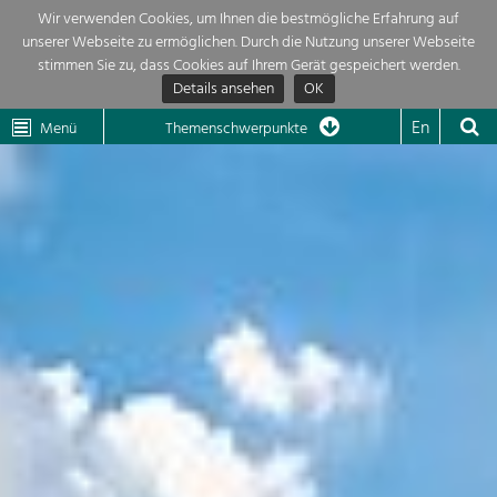
Wir verwenden Cookies, um Ihnen die bestmögliche Erfahrung auf
unserer Webseite zu ermöglichen. Durch die Nutzung unserer Webseite
Themenübersicht
stimmen Sie zu, dass Cookies auf Ihrem Gerät gespeichert werden.
Details ansehen
OK
LEADER
Wachau
Dunkelsteinerwald
Klima
Die Regionalentwicklung in unserer Region ist sehr vielfältig. Deshalb
En
Menü
Themenschwerpunkte
geben wir hier eine Übersicht über unsere Themenschwerpunkte. Für
Aktuelles
mehr Informationen einfach das Thema anklicken und schon werden alle

Projekte in diesem Kontext angezeigt.
Region

Natur- &
Projekte
Landschaftsschutz
Pflege, Regulierung und
LEADER

Weiterentwicklung.
Baukultur
Mein Projekt

Ortsbild, Baukultur und nachhaltiges
Siedlungswesen.
Suche
Land- & Forstwirtschaft
Bewirtschaftung und Pflege der
Impressum
Kulturlandschaft.