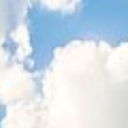
Sitemap
Tourismus
Angebotsentwicklung und
Kontakt
Positionierung.
Kunst & Kultur
Handwerk, Wissenschaft und Forschung.
Soziales, Bildung &
Identität
Gleichberechtigung, Jugend und
Integration
Mobilität & Energie
Klimawandel, öffentlicher Verkehr und
erneuerbare Energie
Wirtschaft
Steigerung regionaler Wertschöpfung