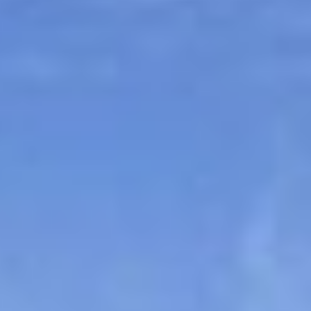
Sitemap
Tourismus
Angebotsentwicklung und
Kontakt
Positionierung.
Kunst & Kultur
Handwerk, Wissenschaft und Forschung.
Soziales, Bildung &
Identität
Gleichberechtigung, Jugend und
Integration
Mobilität & Energie
Klimawandel, öffentlicher Verkehr und
erneuerbare Energie
Wirtschaft
Steigerung regionaler Wertschöpfung