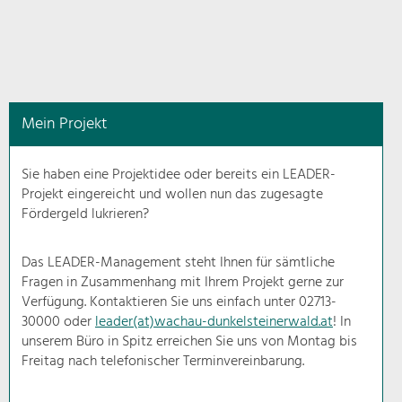
in
diesem
Kontext
angezeigt.
Mein Projekt
Natur- &
Landschaftsschutz
Sie haben eine Projektidee oder bereits ein LEADER-
Pflege, Regulierung und
Projekt eingereicht und wollen nun das zugesagte
Weiterentwicklung.
Fördergeld lukrieren?
Baukultur
Ortsbild, Baukultur und nachhaltiges
Das LEADER-Management steht Ihnen für sämtliche
Siedlungswesen.
Fragen in Zusammenhang mit Ihrem Projekt gerne zur
Verfügung. Kontaktieren Sie uns einfach unter 02713-
30000 oder
leader(at)wachau-dunkelsteinerwald.at
! In
Land- & Forstwirtschaft
unserem Büro in Spitz erreichen Sie uns von Montag bis
Bewirtschaftung und Pflege der
Kulturlandschaft.
Freitag nach telefonischer Terminvereinbarung.