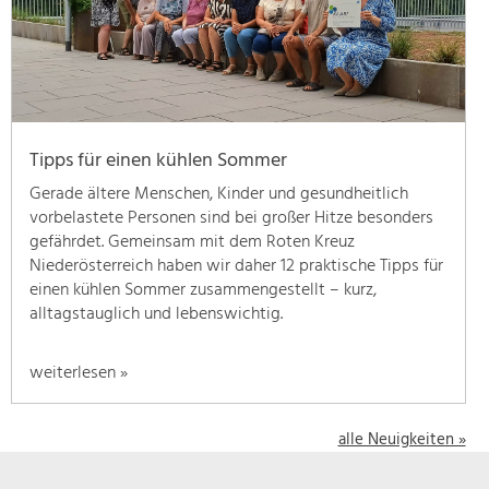
geben
wir
hier
eine
Übersicht
über
Tipps für einen kühlen Sommer
unsere
Themenschwerpunkte.
Gerade ältere Menschen, Kinder und gesundheitlich
Für
vorbelastete Personen sind bei großer Hitze besonders
mehr
gefährdet. Gemeinsam mit dem Roten Kreuz
Informationen
Niederösterreich haben wir daher 12 praktische Tipps für
einfach
einen kühlen Sommer zusammengestellt – kurz,
das
alltagstauglich und lebenswichtig.
Thema
anklicken
weiterlesen »
und
schon
werden
alle Neuigkeiten »
alle
Projekte