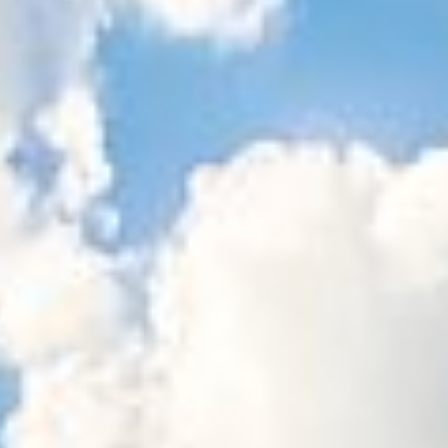
Sitemap
Tourismus
Angebotsentwicklung und
Kontakt
Positionierung.
Kunst & Kultur
Handwerk, Wissenschaft und Forschung.
Soziales, Bildung &
Identität
Gleichberechtigung, Jugend und
Integration
Mobilität & Energie
Klimawandel, öffentlicher Verkehr und
erneuerbare Energie
Wirtschaft
Steigerung regionaler Wertschöpfung