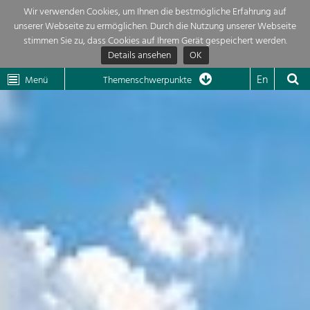
Wir verwenden Cookies, um Ihnen die bestmögliche Erfahrung auf
unserer Webseite zu ermöglichen. Durch die Nutzung unserer Webseite
Themenübersicht
stimmen Sie zu, dass Cookies auf Ihrem Gerät gespeichert werden.
Details ansehen
OK
LEADER
Wachau
Dunkelsteinerwald
Klima
Die Regionalentwicklung in unserer Region ist sehr vielfältig. Deshalb
En
Menü
Themenschwerpunkte
geben wir hier eine Übersicht über unsere Themenschwerpunkte. Für
Aktuelles
mehr Informationen einfach das Thema anklicken und schon werden alle

Projekte in diesem Kontext angezeigt.
Region

Natur- &
Projekte
Landschaftsschutz
Pflege, Regulierung und
LEADER

Weiterentwicklung.
Baukultur
Mein Projekt

Ortsbild, Baukultur und nachhaltiges
Siedlungswesen.
Suche
Land- & Forstwirtschaft
Bewirtschaftung und Pflege der
Impressum
Kulturlandschaft.