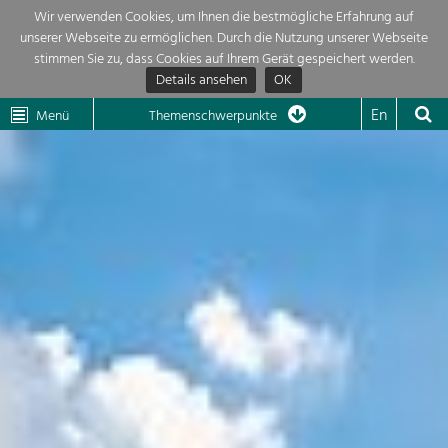
Wir verwenden Cookies, um Ihnen die bestmögliche Erfahrung auf
unserer Webseite zu ermöglichen. Durch die Nutzung unserer Webseite
Themenübersicht
stimmen Sie zu, dass Cookies auf Ihrem Gerät gespeichert werden.
Details ansehen
OK
LEADER
Wachau
Dunkelsteinerwald
Klima
Die Regionalentwicklung in unserer Region ist sehr vielfältig. Deshalb
En
Menü
Themenschwerpunkte
geben wir hier eine Übersicht über unsere Themenschwerpunkte. Für
Aktuelles
mehr Informationen einfach das Thema anklicken und schon werden alle

Projekte in diesem Kontext angezeigt.
Region

Natur- &
Projekte
Landschaftsschutz
Pflege, Regulierung und
LEADER

Weiterentwicklung.
Baukultur
Mein Projekt

Ortsbild, Baukultur und nachhaltiges
Siedlungswesen.
Suche
Land- & Forstwirtschaft
Bewirtschaftung und Pflege der
Impressum
Kulturlandschaft.