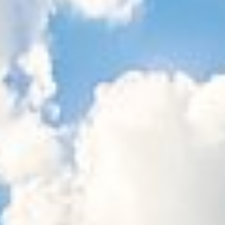
Sitemap
Tourismus
Angebotsentwicklung und
Kontakt
Positionierung.
Kunst & Kultur
Handwerk, Wissenschaft und Forschung.
Soziales, Bildung &
Identität
Gleichberechtigung, Jugend und
Integration
Mobilität & Energie
Klimawandel, öffentlicher Verkehr und
erneuerbare Energie
Wirtschaft
Steigerung regionaler Wertschöpfung