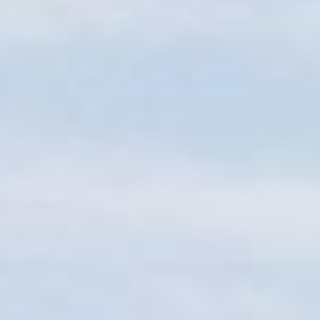
Sitemap
Tourismus
Angebotsentwicklung und
Kontakt
Positionierung.
Kunst & Kultur
Handwerk, Wissenschaft und Forschung.
Soziales, Bildung &
Identität
Gleichberechtigung, Jugend und
Integration
Mobilität & Energie
Klimawandel, öffentlicher Verkehr und
erneuerbare Energie
Wirtschaft
Steigerung regionaler Wertschöpfung