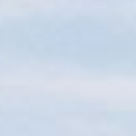
Sitemap
Tourismus
Angebotsentwicklung und
Kontakt
Positionierung.
Kunst & Kultur
Handwerk, Wissenschaft und Forschung.
Soziales, Bildung &
Identität
Gleichberechtigung, Jugend und
Integration
Mobilität & Energie
Klimawandel, öffentlicher Verkehr und
erneuerbare Energie
Wirtschaft
Steigerung regionaler Wertschöpfung