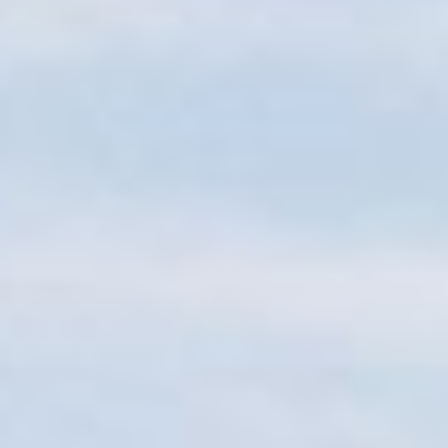
Sitemap
Tourismus
Angebotsentwicklung und
Kontakt
Positionierung.
Kunst & Kultur
Handwerk, Wissenschaft und Forschung.
Soziales, Bildung &
Identität
Gleichberechtigung, Jugend und
Integration
Mobilität & Energie
Klimawandel, öffentlicher Verkehr und
erneuerbare Energie
Wirtschaft
Steigerung regionaler Wertschöpfung