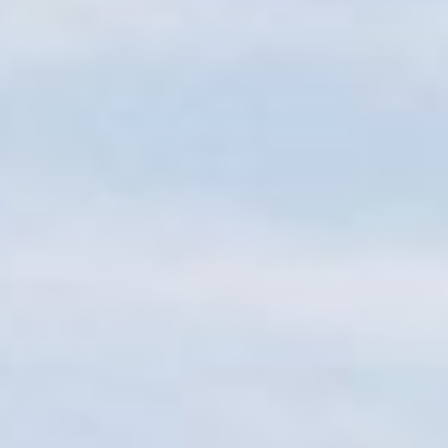
Sitemap
Tourismus
Angebotsentwicklung und
Kontakt
Positionierung.
Kunst & Kultur
Handwerk, Wissenschaft und Forschung.
Soziales, Bildung &
Identität
Gleichberechtigung, Jugend und
Integration
Mobilität & Energie
Klimawandel, öffentlicher Verkehr und
erneuerbare Energie
Wirtschaft
Steigerung regionaler Wertschöpfung