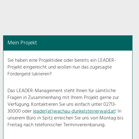
in
diesem
Kontext
angezeigt.
Mein Projekt
Natur- &
Landschaftsschutz
Sie haben eine Projektidee oder bereits ein LEADER-
Pflege, Regulierung und
Projekt eingereicht und wollen nun das zugesagte
Weiterentwicklung.
Fördergeld lukrieren?
Baukultur
Ortsbild, Baukultur und nachhaltiges
Das LEADER-Management steht Ihnen für sämtliche
Siedlungswesen.
Fragen in Zusammenhang mit Ihrem Projekt gerne zur
Verfügung. Kontaktieren Sie uns einfach unter 02713-
30000 oder
leader(at)wachau-dunkelsteinerwald.at
! In
Land- & Forstwirtschaft
unserem Büro in Spitz erreichen Sie uns von Montag bis
Bewirtschaftung und Pflege der
Kulturlandschaft.
Freitag nach telefonischer Terminvereinbarung.