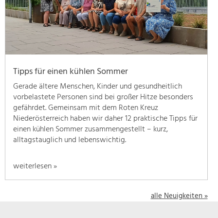
geben
wir
hier
eine
Übersicht
über
Tipps für einen kühlen Sommer
unsere
Themenschwerpunkte.
Gerade ältere Menschen, Kinder und gesundheitlich
Für
vorbelastete Personen sind bei großer Hitze besonders
mehr
gefährdet. Gemeinsam mit dem Roten Kreuz
Informationen
Niederösterreich haben wir daher 12 praktische Tipps für
einfach
einen kühlen Sommer zusammengestellt – kurz,
das
alltagstauglich und lebenswichtig.
Thema
anklicken
weiterlesen »
und
schon
werden
alle Neuigkeiten »
alle
Projekte