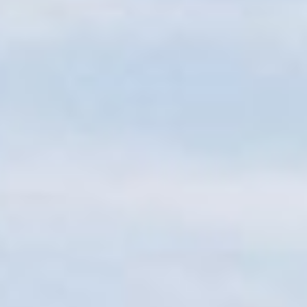
Sitemap
Tourismus
Angebotsentwicklung und
Kontakt
Positionierung.
Kunst & Kultur
Handwerk, Wissenschaft und Forschung.
Soziales, Bildung &
Identität
Gleichberechtigung, Jugend und
Integration
Mobilität & Energie
Klimawandel, öffentlicher Verkehr und
erneuerbare Energie
Wirtschaft
Steigerung regionaler Wertschöpfung