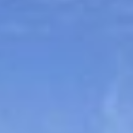
Sitemap
Tourismus
Angebotsentwicklung und
Kontakt
Positionierung.
Kunst & Kultur
Handwerk, Wissenschaft und Forschung.
Soziales, Bildung &
Identität
Gleichberechtigung, Jugend und
Integration
Mobilität & Energie
Klimawandel, öffentlicher Verkehr und
erneuerbare Energie
Wirtschaft
Steigerung regionaler Wertschöpfung