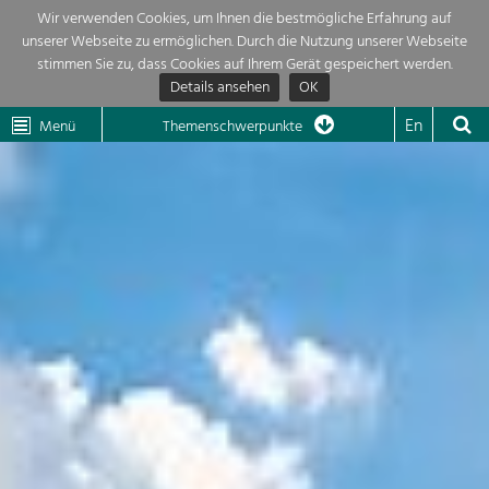
Wir verwenden Cookies, um Ihnen die bestmögliche Erfahrung auf
unserer Webseite zu ermöglichen. Durch die Nutzung unserer Webseite
Themenübersicht
stimmen Sie zu, dass Cookies auf Ihrem Gerät gespeichert werden.
Details ansehen
OK
LEADER
Wachau
Dunkelsteinerwald
Klima
Die Regionalentwicklung in unserer Region ist sehr vielfältig. Deshalb
En
Menü
Themenschwerpunkte
geben wir hier eine Übersicht über unsere Themenschwerpunkte. Für
Aktuelles
mehr Informationen einfach das Thema anklicken und schon werden alle

Projekte in diesem Kontext angezeigt.
Region

Natur- &
Projekte
Landschaftsschutz
Pflege, Regulierung und
LEADER

Weiterentwicklung.
Baukultur
Mein Projekt

Ortsbild, Baukultur und nachhaltiges
Siedlungswesen.
Suche
Land- & Forstwirtschaft
Bewirtschaftung und Pflege der
Impressum
Kulturlandschaft.