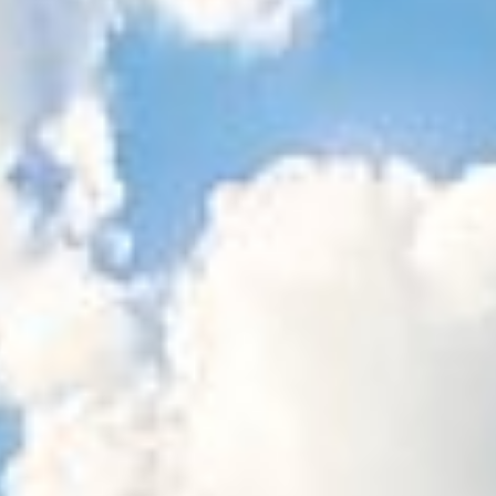
Sitemap
Tourismus
Angebotsentwicklung und
Kontakt
Positionierung.
Kunst & Kultur
Handwerk, Wissenschaft und Forschung.
Soziales, Bildung &
Identität
Gleichberechtigung, Jugend und
Integration
Mobilität & Energie
Klimawandel, öffentlicher Verkehr und
erneuerbare Energie
Wirtschaft
Steigerung regionaler Wertschöpfung