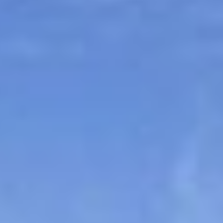
Sitemap
Tourismus
Angebotsentwicklung und
Kontakt
Positionierung.
Kunst & Kultur
Handwerk, Wissenschaft und Forschung.
Soziales, Bildung &
Identität
Gleichberechtigung, Jugend und
Integration
Mobilität & Energie
Klimawandel, öffentlicher Verkehr und
erneuerbare Energie
Wirtschaft
Steigerung regionaler Wertschöpfung