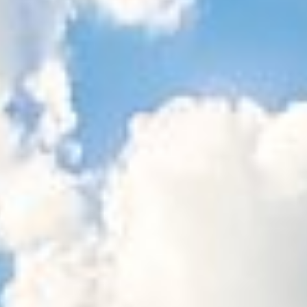
Sitemap
Tourismus
Angebotsentwicklung und
Kontakt
Positionierung.
Kunst & Kultur
Handwerk, Wissenschaft und Forschung.
Soziales, Bildung &
Identität
Gleichberechtigung, Jugend und
Integration
Mobilität & Energie
Klimawandel, öffentlicher Verkehr und
erneuerbare Energie
Wirtschaft
Steigerung regionaler Wertschöpfung