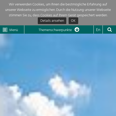
Wir verwenden Cookies, um Ihnen die bestmögliche Erfahrung auf
unserer Webseite zu ermöglichen. Durch die Nutzung unserer Webseite
Themenübersicht
stimmen Sie zu, dass Cookies auf Ihrem Gerät gespeichert werden.
Details ansehen
OK
LEADER
Wachau
Dunkelsteinerwald
Klima
Die Regionalentwicklung in unserer Region ist sehr vielfältig. Deshalb
En
Menü
Themenschwerpunkte
geben wir hier eine Übersicht über unsere Themenschwerpunkte. Für
Aktuelles
mehr Informationen einfach das Thema anklicken und schon werden alle

Projekte in diesem Kontext angezeigt.
Region

Natur- &
Projekte
Landschaftsschutz
Pflege, Regulierung und
LEADER

Weiterentwicklung.
Baukultur
Mein Projekt

Ortsbild, Baukultur und nachhaltiges
Siedlungswesen.
Suche
Land- & Forstwirtschaft
Bewirtschaftung und Pflege der
Impressum
Kulturlandschaft.