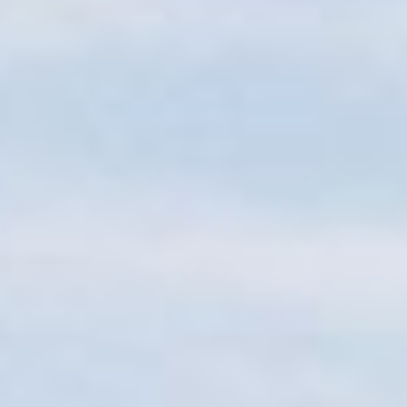
Sitemap
Tourismus
Angebotsentwicklung und
Kontakt
Positionierung.
Kunst & Kultur
Handwerk, Wissenschaft und Forschung.
Soziales, Bildung &
Identität
Gleichberechtigung, Jugend und
Integration
Mobilität & Energie
Klimawandel, öffentlicher Verkehr und
erneuerbare Energie
Wirtschaft
Steigerung regionaler Wertschöpfung