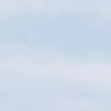
Sitemap
Tourismus
Angebotsentwicklung und
Kontakt
Positionierung.
Kunst & Kultur
Handwerk, Wissenschaft und Forschung.
Soziales, Bildung &
Identität
Gleichberechtigung, Jugend und
Integration
Mobilität & Energie
Klimawandel, öffentlicher Verkehr und
erneuerbare Energie
Wirtschaft
Steigerung regionaler Wertschöpfung