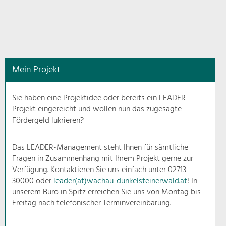
in
diesem
Kontext
angezeigt.
Mein Projekt
Natur- &
Landschaftsschutz
Sie haben eine Projektidee oder bereits ein LEADER-
Pflege, Regulierung und
Projekt eingereicht und wollen nun das zugesagte
Weiterentwicklung.
Fördergeld lukrieren?
Baukultur
Ortsbild, Baukultur und nachhaltiges
Das LEADER-Management steht Ihnen für sämtliche
Siedlungswesen.
Fragen in Zusammenhang mit Ihrem Projekt gerne zur
Verfügung. Kontaktieren Sie uns einfach unter 02713-
30000 oder
leader(at)wachau-dunkelsteinerwald.at
! In
Land- & Forstwirtschaft
unserem Büro in Spitz erreichen Sie uns von Montag bis
Bewirtschaftung und Pflege der
Kulturlandschaft.
Freitag nach telefonischer Terminvereinbarung.