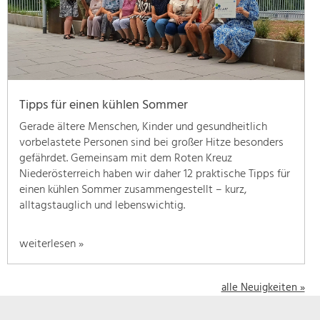
geben
wir
hier
eine
Übersicht
über
Tipps für einen kühlen Sommer
unsere
Themenschwerpunkte.
Gerade ältere Menschen, Kinder und gesundheitlich
Für
vorbelastete Personen sind bei großer Hitze besonders
mehr
gefährdet. Gemeinsam mit dem Roten Kreuz
Informationen
Niederösterreich haben wir daher 12 praktische Tipps für
einfach
einen kühlen Sommer zusammengestellt – kurz,
das
alltagstauglich und lebenswichtig.
Thema
anklicken
weiterlesen »
und
schon
werden
alle Neuigkeiten »
alle
Projekte