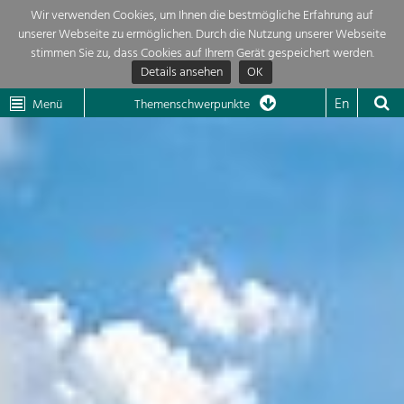
Wir verwenden Cookies, um Ihnen die bestmögliche Erfahrung auf
unserer Webseite zu ermöglichen. Durch die Nutzung unserer Webseite
Themenübersicht
stimmen Sie zu, dass Cookies auf Ihrem Gerät gespeichert werden.
Details ansehen
OK
LEADER
Wachau
Dunkelsteinerwald
Klima
Die Regionalentwicklung in unserer Region ist sehr vielfältig. Deshalb
En
Menü
Themenschwerpunkte
geben wir hier eine Übersicht über unsere Themenschwerpunkte. Für
Aktuelles
mehr Informationen einfach das Thema anklicken und schon werden alle

Projekte in diesem Kontext angezeigt.
Region

Natur- &
Projekte
Landschaftsschutz
Pflege, Regulierung und
LEADER

Weiterentwicklung.
Baukultur
Mein Projekt

Ortsbild, Baukultur und nachhaltiges
Siedlungswesen.
Suche
Land- & Forstwirtschaft
Bewirtschaftung und Pflege der
Impressum
Kulturlandschaft.