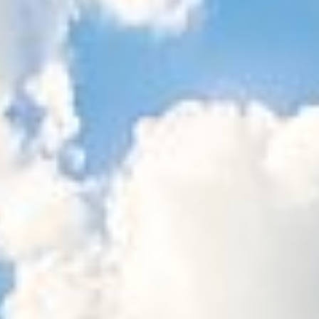
Sitemap
Tourismus
Angebotsentwicklung und
Kontakt
Positionierung.
Kunst & Kultur
Handwerk, Wissenschaft und Forschung.
Soziales, Bildung &
Identität
Gleichberechtigung, Jugend und
Integration
Mobilität & Energie
Klimawandel, öffentlicher Verkehr und
erneuerbare Energie
Wirtschaft
Steigerung regionaler Wertschöpfung