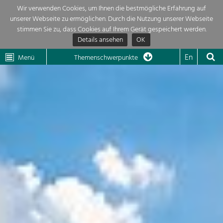
Wir verwenden Cookies, um Ihnen die bestmögliche Erfahrung auf
unserer Webseite zu ermöglichen. Durch die Nutzung unserer Webseite
Themenübersicht
stimmen Sie zu, dass Cookies auf Ihrem Gerät gespeichert werden.
Details ansehen
OK
LEADER
Wachau
Dunkelsteinerwald
Klima
Die Regionalentwicklung in unserer Region ist sehr vielfältig. Deshalb
En
Menü
Themenschwerpunkte
geben wir hier eine Übersicht über unsere Themenschwerpunkte. Für
Aktuelles
mehr Informationen einfach das Thema anklicken und schon werden alle

Projekte in diesem Kontext angezeigt.
Region

Natur- &
Projekte
Landschaftsschutz
Pflege, Regulierung und
LEADER

Weiterentwicklung.
Baukultur
Mein Projekt

Ortsbild, Baukultur und nachhaltiges
Siedlungswesen.
Suche
Land- & Forstwirtschaft
Bewirtschaftung und Pflege der
Impressum
Kulturlandschaft.