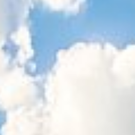
Sitemap
Tourismus
Angebotsentwicklung und
Kontakt
Positionierung.
Kunst & Kultur
Handwerk, Wissenschaft und Forschung.
Soziales, Bildung &
Identität
Gleichberechtigung, Jugend und
Integration
Mobilität & Energie
Klimawandel, öffentlicher Verkehr und
erneuerbare Energie
Wirtschaft
Steigerung regionaler Wertschöpfung