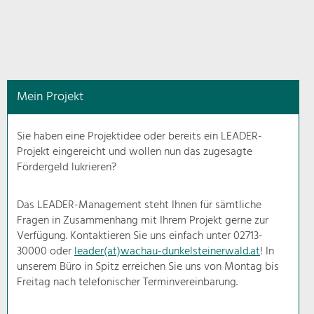
in
diesem
Kontext
angezeigt.
Mein Projekt
Natur- &
Landschaftsschutz
Sie haben eine Projektidee oder bereits ein LEADER-
Pflege, Regulierung und
Projekt eingereicht und wollen nun das zugesagte
Weiterentwicklung.
Fördergeld lukrieren?
Baukultur
Ortsbild, Baukultur und nachhaltiges
Das LEADER-Management steht Ihnen für sämtliche
Siedlungswesen.
Fragen in Zusammenhang mit Ihrem Projekt gerne zur
Verfügung. Kontaktieren Sie uns einfach unter 02713-
30000 oder
leader(at)wachau-dunkelsteinerwald.at
! In
Land- & Forstwirtschaft
unserem Büro in Spitz erreichen Sie uns von Montag bis
Bewirtschaftung und Pflege der
Kulturlandschaft.
Freitag nach telefonischer Terminvereinbarung.