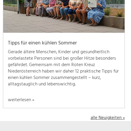
geben
wir
hier
eine
Übersicht
über
Tipps für einen kühlen Sommer
unsere
Themenschwerpunkte.
Gerade ältere Menschen, Kinder und gesundheitlich
Für
vorbelastete Personen sind bei großer Hitze besonders
mehr
gefährdet. Gemeinsam mit dem Roten Kreuz
Informationen
Niederösterreich haben wir daher 12 praktische Tipps für
einfach
einen kühlen Sommer zusammengestellt – kurz,
das
alltagstauglich und lebenswichtig.
Thema
anklicken
weiterlesen »
und
schon
werden
alle Neuigkeiten »
alle
Projekte