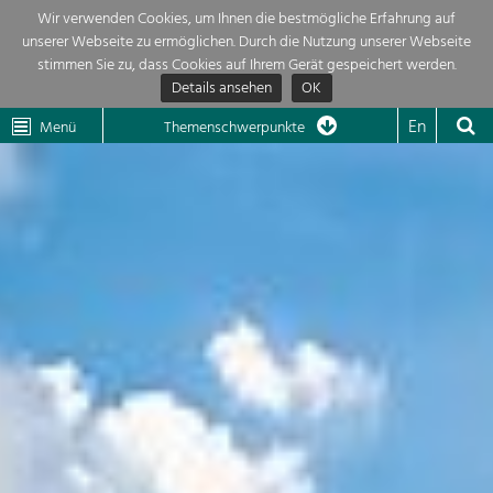
Wir verwenden Cookies, um Ihnen die bestmögliche Erfahrung auf
unserer Webseite zu ermöglichen. Durch die Nutzung unserer Webseite
Themenübersicht
stimmen Sie zu, dass Cookies auf Ihrem Gerät gespeichert werden.
Details ansehen
OK
LEADER
Wachau
Dunkelsteinerwald
Klima
Die Regionalentwicklung in unserer Region ist sehr vielfältig. Deshalb
En
Menü
Themenschwerpunkte
geben wir hier eine Übersicht über unsere Themenschwerpunkte. Für
Aktuelles
mehr Informationen einfach das Thema anklicken und schon werden alle

Projekte in diesem Kontext angezeigt.
Region

Natur- &
Projekte
Landschaftsschutz
Pflege, Regulierung und
LEADER

Weiterentwicklung.
Baukultur
Mein Projekt

Ortsbild, Baukultur und nachhaltiges
Siedlungswesen.
Suche
Land- & Forstwirtschaft
Bewirtschaftung und Pflege der
Impressum
Kulturlandschaft.