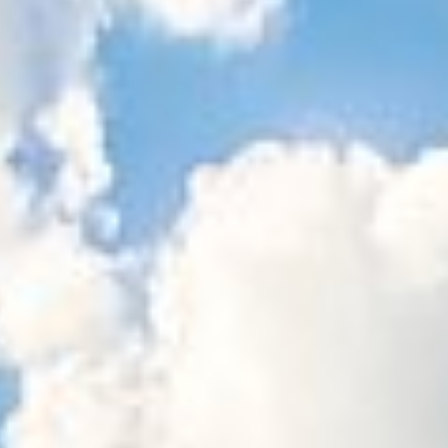
Sitemap
Tourismus
Angebotsentwicklung und
Kontakt
Positionierung.
Kunst & Kultur
Handwerk, Wissenschaft und Forschung.
Soziales, Bildung &
Identität
Gleichberechtigung, Jugend und
Integration
Mobilität & Energie
Klimawandel, öffentlicher Verkehr und
erneuerbare Energie
Wirtschaft
Steigerung regionaler Wertschöpfung