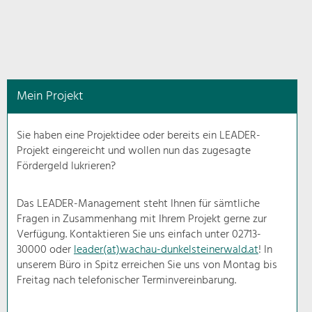
in
diesem
Kontext
angezeigt.
Mein Projekt
Natur- &
Landschaftsschutz
Sie haben eine Projektidee oder bereits ein LEADER-
Pflege, Regulierung und
Projekt eingereicht und wollen nun das zugesagte
Weiterentwicklung.
Fördergeld lukrieren?
Baukultur
Ortsbild, Baukultur und nachhaltiges
Das LEADER-Management steht Ihnen für sämtliche
Siedlungswesen.
Fragen in Zusammenhang mit Ihrem Projekt gerne zur
Verfügung. Kontaktieren Sie uns einfach unter 02713-
30000 oder
leader(at)wachau-dunkelsteinerwald.at
! In
Land- & Forstwirtschaft
unserem Büro in Spitz erreichen Sie uns von Montag bis
Bewirtschaftung und Pflege der
Kulturlandschaft.
Freitag nach telefonischer Terminvereinbarung.