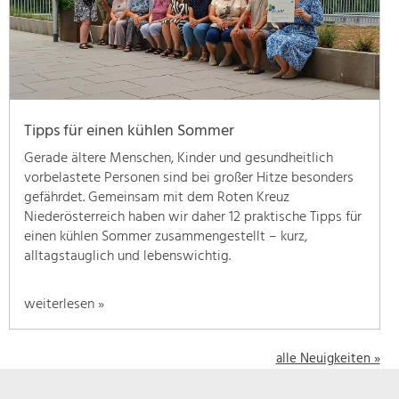
geben
wir
hier
eine
Übersicht
über
Tipps für einen kühlen Sommer
unsere
Themenschwerpunkte.
Gerade ältere Menschen, Kinder und gesundheitlich
Für
vorbelastete Personen sind bei großer Hitze besonders
mehr
gefährdet. Gemeinsam mit dem Roten Kreuz
Informationen
Niederösterreich haben wir daher 12 praktische Tipps für
einfach
einen kühlen Sommer zusammengestellt – kurz,
das
alltagstauglich und lebenswichtig.
Thema
anklicken
weiterlesen »
und
schon
werden
alle Neuigkeiten »
alle
Projekte