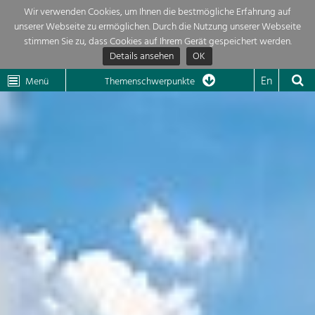
Wir verwenden Cookies, um Ihnen die bestmögliche Erfahrung auf
unserer Webseite zu ermöglichen. Durch die Nutzung unserer Webseite
Themenübersicht
stimmen Sie zu, dass Cookies auf Ihrem Gerät gespeichert werden.
Details ansehen
OK
LEADER
Wachau
Dunkelsteinerwald
Klima
Die Regionalentwicklung in unserer Region ist sehr vielfältig. Deshalb
En
Menü
Themenschwerpunkte
geben wir hier eine Übersicht über unsere Themenschwerpunkte. Für
Aktuelles
mehr Informationen einfach das Thema anklicken und schon werden alle

Projekte in diesem Kontext angezeigt.
Region

Natur- &
Projekte
Landschaftsschutz
Pflege, Regulierung und
LEADER

Weiterentwicklung.
Baukultur
Mein Projekt

Ortsbild, Baukultur und nachhaltiges
Siedlungswesen.
Suche
Land- & Forstwirtschaft
Bewirtschaftung und Pflege der
Impressum
Kulturlandschaft.