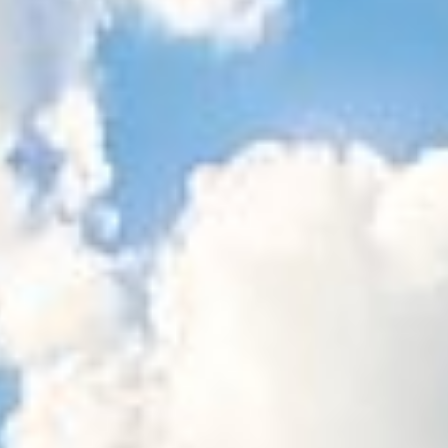
Sitemap
Tourismus
Angebotsentwicklung und
Kontakt
Positionierung.
Kunst & Kultur
Handwerk, Wissenschaft und Forschung.
Soziales, Bildung &
Identität
Gleichberechtigung, Jugend und
Integration
Mobilität & Energie
Klimawandel, öffentlicher Verkehr und
erneuerbare Energie
Wirtschaft
Steigerung regionaler Wertschöpfung