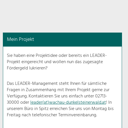
in
diesem
Kontext
angezeigt.
Mein Projekt
Natur- &
Landschaftsschutz
Sie haben eine Projektidee oder bereits ein LEADER-
Pflege, Regulierung und
Projekt eingereicht und wollen nun das zugesagte
Weiterentwicklung.
Fördergeld lukrieren?
Baukultur
Ortsbild, Baukultur und nachhaltiges
Das LEADER-Management steht Ihnen für sämtliche
Siedlungswesen.
Fragen in Zusammenhang mit Ihrem Projekt gerne zur
Verfügung. Kontaktieren Sie uns einfach unter 02713-
30000 oder
leader(at)wachau-dunkelsteinerwald.at
! In
Land- & Forstwirtschaft
unserem Büro in Spitz erreichen Sie uns von Montag bis
Bewirtschaftung und Pflege der
Kulturlandschaft.
Freitag nach telefonischer Terminvereinbarung.