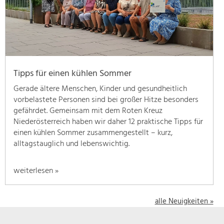
geben
wir
hier
eine
Übersicht
über
Tipps für einen kühlen Sommer
unsere
Themenschwerpunkte.
Gerade ältere Menschen, Kinder und gesundheitlich
Für
vorbelastete Personen sind bei großer Hitze besonders
mehr
gefährdet. Gemeinsam mit dem Roten Kreuz
Informationen
Niederösterreich haben wir daher 12 praktische Tipps für
einfach
einen kühlen Sommer zusammengestellt – kurz,
das
alltagstauglich und lebenswichtig.
Thema
anklicken
weiterlesen »
und
schon
werden
alle Neuigkeiten »
alle
Projekte