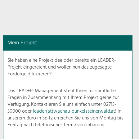
in
diesem
Kontext
angezeigt.
Mein Projekt
Natur- &
Landschaftsschutz
Sie haben eine Projektidee oder bereits ein LEADER-
Pflege, Regulierung und
Projekt eingereicht und wollen nun das zugesagte
Weiterentwicklung.
Fördergeld lukrieren?
Baukultur
Ortsbild, Baukultur und nachhaltiges
Das LEADER-Management steht Ihnen für sämtliche
Siedlungswesen.
Fragen in Zusammenhang mit Ihrem Projekt gerne zur
Verfügung. Kontaktieren Sie uns einfach unter 02713-
30000 oder
leader(at)wachau-dunkelsteinerwald.at
! In
Land- & Forstwirtschaft
unserem Büro in Spitz erreichen Sie uns von Montag bis
Bewirtschaftung und Pflege der
Kulturlandschaft.
Freitag nach telefonischer Terminvereinbarung.