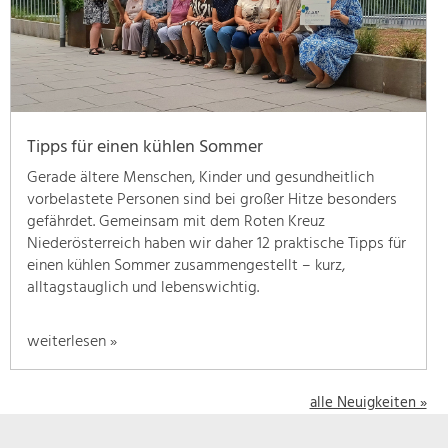
geben
wir
hier
eine
Übersicht
über
Tipps für einen kühlen Sommer
unsere
Themenschwerpunkte.
Gerade ältere Menschen, Kinder und gesundheitlich
Für
vorbelastete Personen sind bei großer Hitze besonders
mehr
gefährdet. Gemeinsam mit dem Roten Kreuz
Informationen
Niederösterreich haben wir daher 12 praktische Tipps für
einfach
einen kühlen Sommer zusammengestellt – kurz,
das
alltagstauglich und lebenswichtig.
Thema
anklicken
weiterlesen »
und
schon
werden
alle Neuigkeiten »
alle
Projekte