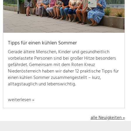
geben
wir
hier
eine
Übersicht
über
Tipps für einen kühlen Sommer
unsere
Themenschwerpunkte.
Gerade ältere Menschen, Kinder und gesundheitlich
Für
vorbelastete Personen sind bei großer Hitze besonders
mehr
gefährdet. Gemeinsam mit dem Roten Kreuz
Informationen
Niederösterreich haben wir daher 12 praktische Tipps für
einfach
einen kühlen Sommer zusammengestellt – kurz,
das
alltagstauglich und lebenswichtig.
Thema
anklicken
weiterlesen »
und
schon
werden
alle Neuigkeiten »
alle
Projekte