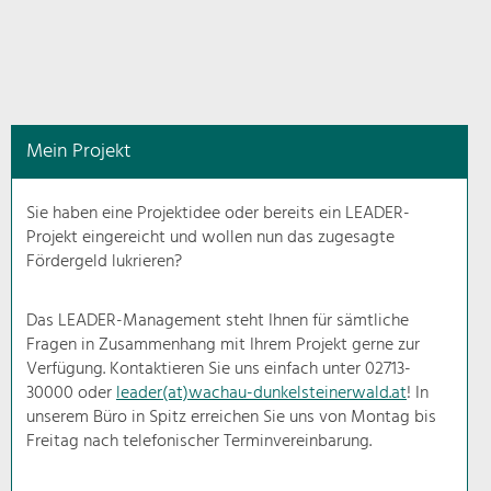
in
diesem
Kontext
angezeigt.
Mein Projekt
Natur- &
Landschaftsschutz
Sie haben eine Projektidee oder bereits ein LEADER-
Pflege, Regulierung und
Projekt eingereicht und wollen nun das zugesagte
Weiterentwicklung.
Fördergeld lukrieren?
Baukultur
Ortsbild, Baukultur und nachhaltiges
Das LEADER-Management steht Ihnen für sämtliche
Siedlungswesen.
Fragen in Zusammenhang mit Ihrem Projekt gerne zur
Verfügung. Kontaktieren Sie uns einfach unter 02713-
30000 oder
leader(at)wachau-dunkelsteinerwald.at
! In
Land- & Forstwirtschaft
unserem Büro in Spitz erreichen Sie uns von Montag bis
Bewirtschaftung und Pflege der
Kulturlandschaft.
Freitag nach telefonischer Terminvereinbarung.